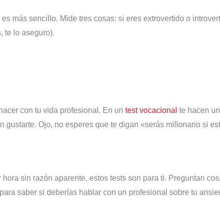
e es más sencillo. Mide tres cosas: si eres extrovertido o introv
 te lo aseguro).
hacer con tu vida profesional. En un
test vocacional
te hacen un
ían gustarte. Ojo, no esperes que te digan «serás millonario si 
r hora sin razón aparente, estos tests son para ti. Preguntan c
s para saber si deberías hablar con un profesional sobre tu ansi