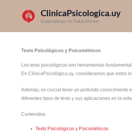
Ir
Inicio
»
Tests Psicológicos
ClinicaPsicologica.uy
al
contenido
Especialistas en Salud Mental
Tests Psicológicos y Psicométricos
Los tests psicológicos son herramientas fundamental
En ClínicaPsicológica.uy, consideramos que estos ins
Además, es crucial tener un profundo conocimiento en
diferentes tipos de tests y sus aplicaciones en la vida
Contenidos
Tests Psicológicos y Psicométricos