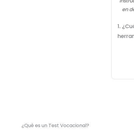
Instru
en d
1. ¿Cu
herra
¿Qué es un Test Vocacional?