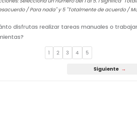
cciones: Selecciona un número del 1 al 5. 1 significa "Tot
esacuerdo / Para nada" y 5 "Totalmente de acuerdo / Mu
ánto disfrutas realizar tareas manuales o trabaja
mientas?
1
2
3
4
5
Siguiente