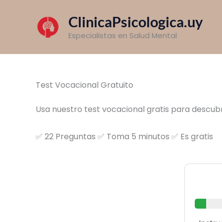
Ir
Inicio
»
Tests Psicológicos
»
Test Vocacional
ClinicaPsicologica.uy
al
contenido
Especialistas en Salud Mental
Test Vocacional Gratuito
Usa nuestro test vocacional gratis para descubr
✅ 22 Preguntas ✅ Toma 5 minutos ✅ Es gratis