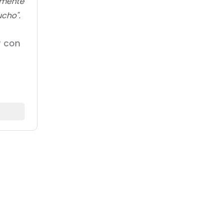
almente
cho".
r con