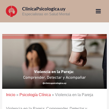
Ir
ClinicaPsicologica.uy
al
Especialistas en Salud Mental
contenido
Inicio
»
Psicología Clínica
»
Violencia en la Pareja
Violencia en la Pareja: Comprender, Detectar y